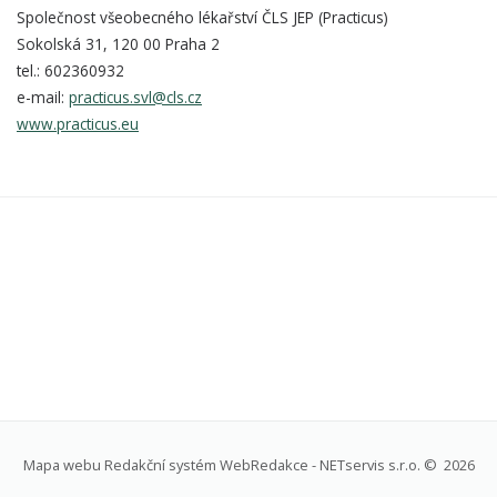
Společnost všeobecného lékařství ČLS JEP (Practicus)
Sokolská 31, 120 00 Praha 2
tel.: 602360932
e-mail:
practicus.svl@cls.cz
www.practicus.eu
Mapa webu
Redakční systém
WebRedakce
-
NETservis s.r.o.
© 2026